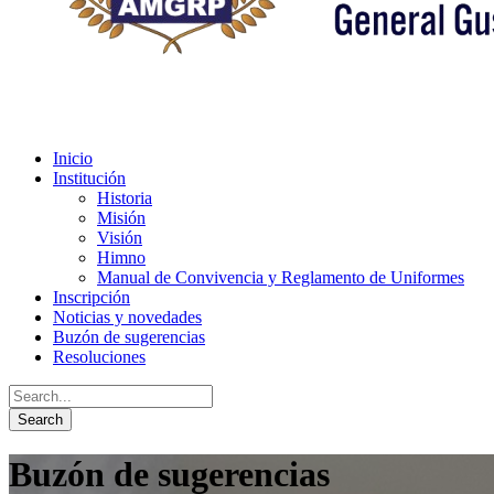
Inicio
Institución
Historia
Misión
Visión
Himno
Manual de Convivencia y Reglamento de Uniformes
Inscripción
Noticias y novedades
Buzón de sugerencias
Resoluciones
Buzón de sugerencias